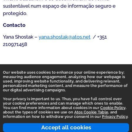
sustentável num espaço de informação seguro e
protegido.
Contacto
Yana Shostak –
yana.shostak@atos.net
/ +351
210971458
Our website uses cookies to enhance your online experience by;
measuring audience engagement, analyzing how our webpage is
used, improving website functionality, and delivering relevant,
personalized marketing content, and measure the performance of
our digital advertising campaigns.
Your privacy is important to us. Thus, you have full control over
your cookie preferences and can manage which ones to enable.
You can find more information about cookies in our
Cookie Policy
,
Homepage
about the types of cookies we use on
Atos Cookie Table
, and
information on how to withdraw your consent in our
Privacy Policy
.
Accessibility Statement
Terms of use
Accept all cookies