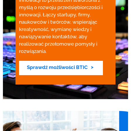
Innowacji to przestrzeń stworzona z
myślą o rozwoju przedsiębiorczości i
innowacji. Łączy startupy, firmy,
naukowców i twórców, wspierając
kreatywność, wymianę wiedzy i
nawiązywanie kontaktów, aby
realizować przełomowe pomysły i
rozwiązania.
Sprawdź możliwości BTIC