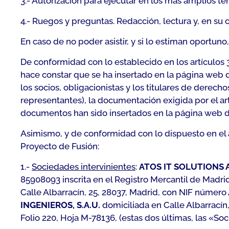
3.- Autorización para ejecutar en los más amplios t
4.- Ruegos y preguntas. Redacción, lectura y, en su 
En caso de no poder asistir, y si lo estiman oportun
De conformidad con lo establecido en los artículos 
hace constar que se ha insertado en la página web de
los socios, obligacionistas y los titulares de derech
representantes), la documentación exigida por el ar
documentos han sido insertados en la página web de
Asimismo, y de conformidad con lo dispuesto en el 
Proyecto de Fusión:
1.-
Sociedades intervinientes
:
ATOS IT SOLUTIONS A
85908093 inscrita en el Registro Mercantil de Madri
Calle Albarracín, 25, 28037, Madrid, con NIF número 
INGENIEROS, S.A.U.
domiciliada en Calle Albarracín
Folio 220, Hoja M-78136, (estas dos últimas, las «S