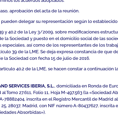
érminos los acuerdos adoptados.
caso, aprobación del acta de la reunión.
o, pueden delegar su representación según lo establecido e
39 y 40.2 de la Ley 3/2009, sobre modificaciones estruct
 la Sociedad y puesto en el domicilio social de las socied
os especiales, así como de los representantes de los traba
tículo 39 de la LME. Se deja expresa constancia de que de
 la Sociedad con fecha 15 de julio de 2016.
artículo 40.2 de la LME, se hacen constar a continuación
ND SERVICES IBERIA, S.L.
, domiciliada en Ronda de Euro
d al Tomo 27.611, Folio 11, Hoja M-497.563 (la «Sociedad 
A-78882404, inscrita en el Registro Mercantil de Madrid a
, 25, 28037, Madrid, con NIF número A-80437627, inscrita 
ociedades Absorbidas»).