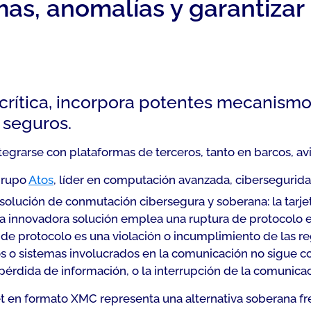
mas, anomalías y garantizar
crítica, incorpora potentes mecanismos
 seguros.
egrarse con plataformas de terceros, tanto en barcos, avi
 grupo
Atos
, líder en computación avanzada, ciberseguridad
na solución de conmutación cibersegura y soberana: la tarj
sta innovadora solución emplea una
ruptura de protocolo
e
 de protocolo
es una violación o incumplimiento de las re
s o sistemas involucrados en la comunicación no sigue c
pérdida de información, o la interrupción de la comunicac
net en formato XMC representa una alternativa soberana fr