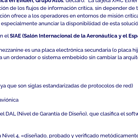
tica en Eviden, Grupo Atos
, declaró:
“La tarjeta XMC Ether
ón de los flujos de información crítica, sin depender de 
ón ofrece a los operadores en entornos de misión crític
especialmente anunciar la disponibilidad de esta solució
n el
SIAE (Salón Internacional de la Aeronáutica y el Es
zzanine es una placa electrónica secundaria (o placa hija
 a un ordenador o sistema embebido sin cambiar la arquit
, ya que son siglas estandarizadas de protocolos de red)
aviónica
 el DAL (Nivel de Garantía de Diseño), que clasifica el sof
 Nivel 4, «diseñado, probado y verificado metódicament