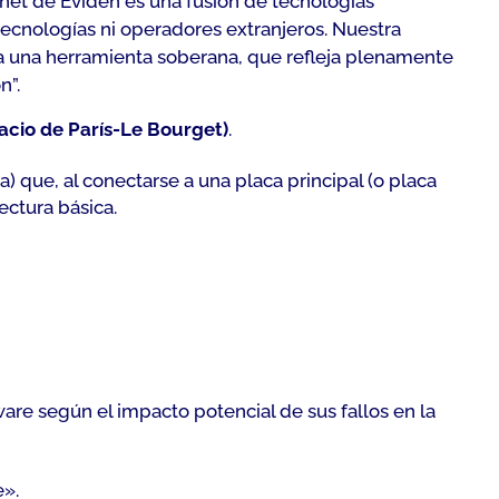
net de Eviden es una fusión de tecnologías
tecnologías ni operadores extranjeros. Nuestra
a una herramienta soberana, que refleja plenamente
n”.
pacio de París-Le Bourget)
.
) que, al conectarse a una placa principal (o placa
ectura básica.
tware según el impacto potencial de sus fallos en la
e».