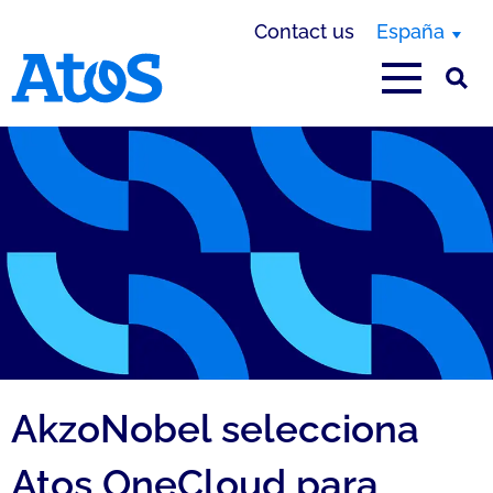
Contact us
España
Atos homepage
AkzoNobel selecciona
Atos OneCloud para