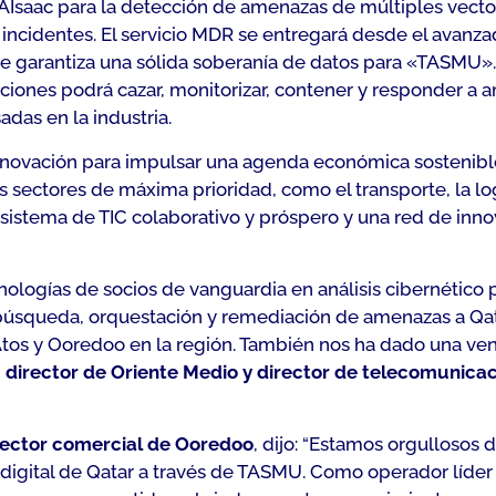
AIsaac para la detección de amenazas de múltiples vector
 incidentes. El servicio MDR se entregará desde el avan
ue garantiza una sólida soberanía de datos para «TASMU». 
iones podrá cazar, monitorizar, contener y responder a ame
das en la industria.
nnovación para impulsar una agenda económica sostenible
os sectores de máxima prioridad, como el transporte, la lo
sistema de TIC colaborativo y próspero y una red de inno
ologías de socios de vanguardia en análisis cibernético 
búsqueda, orquestación y remediación de amenazas a Qat
 Atos y Ooredoo en la región. También nos ha dado una ven
, director de Oriente Medio y director de telecomunica
irector comercial de Ooredoo
, dijo: “E
stamos orgullosos d
n digital de Qatar a través de TASMU. Como operador líde