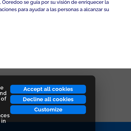
Ooredoo se guía por su visión de enriquecer la
ciones para ayudar a las personas a alcanzar su
ce
Accept all cookies
and
 of
Decline all cookies
Customize
nces
 in