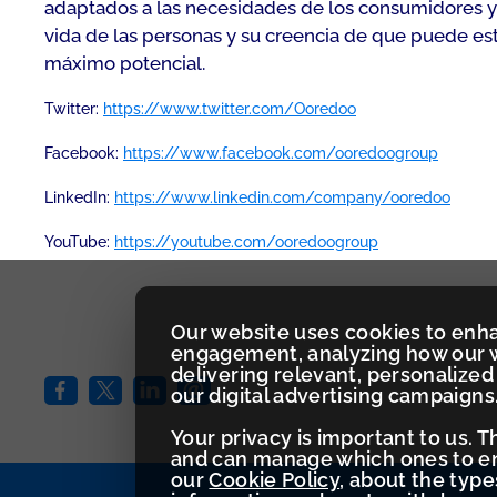
adaptados a las necesidades de los consumidores y
vida de las personas y su creencia de que puede es
máximo potencial.
Twitter:
https://www.twitter.com/Ooredoo
Facebook:
https://www.facebook.com/ooredoogroup
LinkedIn:
https://www.linkedin.com/company/ooredoo
YouTube:
https://youtube.com/ooredoogroup
Our website uses cookies to enh
engagement, analyzing how our w
delivering relevant, personaliz
our digital advertising campaigns
Your privacy is important to us. 
and can manage which ones to ena
our
Cookie Policy
, about the typ