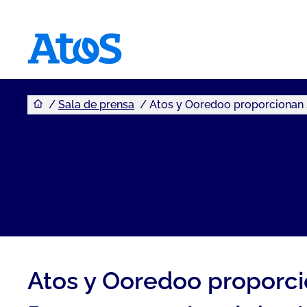
Usted se encuentra aquí
Atos homepage
Sala de prensa
Atos y Ooredoo proporcionan s
Atos y Ooredoo proporcio