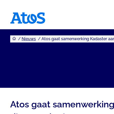
U bevindt zich hier
Atos homepage
Nieuws
Atos gaat samenwerking Kadaster aan 
Atos gaat samenwerking 