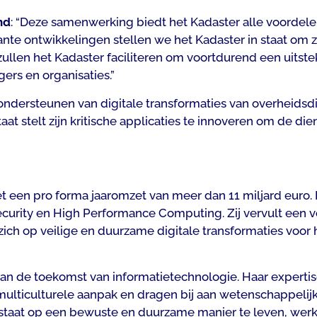
nd
:
“Deze samenwerking biedt het Kadaster alle voordelen 
nte ontwikkelingen stellen we het Kadaster in staat om z
llen het Kadaster faciliteren om voortdurend een uitste
gers en organisaties.”
ondersteunen van digitale transformaties van overheidsdie
staat stelt zijn kritische applicaties te innoveren om de
t een pro forma jaaromzet van meer dan 11 miljard euro. He
ecurity en High Performance Computing. Zij vervult een v
zich op veilige en duurzame digitale transformaties voor h
an de toekomst van informatietechnologie. Haar experti
lticulturele aanpak en dragen bij aan wetenschappelijke
taat op een bewuste en duurzame manier te leven, werke