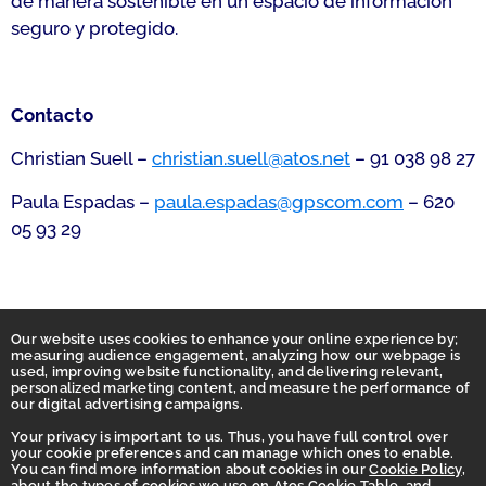
de manera sostenible en un espacio de información
seguro y protegido.
Contacto
Christian Suell –
christian.suell@atos.net
– 91 038 98 27
Paula Espadas –
paula.espadas@gpscom.com
– 620
05 93 29
Our website uses cookies to enhance your online experience by;
measuring audience engagement, analyzing how our webpage is
used, improving website functionality, and delivering relevant,
personalized marketing content, and measure the performance of
our digital advertising campaigns.
Your privacy is important to us. Thus, you have full control over
your cookie preferences and can manage which ones to enable.
You can find more information about cookies in our
Cookie Policy
,
Homepage
about the types of cookies we use on
Atos Cookie Table
, and