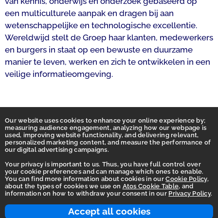
van kennis, onderwijs en onderzoek gebaseerd op
een multiculturele aanpak en dragen bij aan
wetenschappelijke en technologische excellentie.
Wereldwijd stelt de Groep haar klanten, medewerkers
en burgers in staat op een bewuste en duurzame
manier te leven, werken en zich te ontwikkelen in een
veilige informatieomgeving.
Our website uses cookies to enhance your online experience by;
measuring audience engagement, analyzing how our webpage is
used, improving website functionality, and delivering relevant,
personalized marketing content, and measure the performance of
our digital advertising campaigns.
Your privacy is important to us. Thus, you have full control over
your cookie preferences and can manage which ones to enable.
You can find more information about cookies in our
Cookie Policy
,
Homepage
about the types of cookies we use on
Atos Cookie Table
, and
information on how to withdraw your consent in our
Privacy Policy
.
Accessibility Statement
Terms of use
Accept all cookies