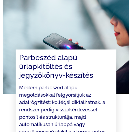
Párbeszéd alapú
űrlapkitöltés és
jegyzőkönyv-készítés
Modern párbeszéd alapú
megoldásokkal felgyorsítjuk az
adatrögzítést: kollégái diktálhatnak, a
rendszer pedig visszakérdezéssel
pontosít és strukturálja, majd
automatikusan űrlappá vagy
jegyzőkönyvvé alakítja a természetes