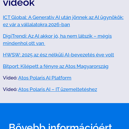
videók
ICT Global: A Generatív AI után jönnek az AI ügynökök:
ez vár a vállalatokra 2026-ban
DigiTrendi: Az AI akkor jó, ha nem látszik – mégis
mindenhol ott van
HWSW: 2025 az ész nélküli AI-bevezetés éve volt
Bitport: Kilépett a fényre az Atos Magyarország
Videó:
Atos Polaris AI Platform
Videó:
Atos Polaris AI – IT üzemeltetéshez
Bővebb információért