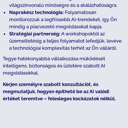
világszínvonalú minőségre és a skálázhatóságra.
Naprakész technológia:
Folyamatosan
monitorozzuk a legfrissebb AI-trendeket, így Ön
mindig a piacvezető megoldásokat kapja.
Stratégiai partnerség:
A workshopoktól az
üzemeltetésig a teljes folyamatot lefedjük, levéve
a technológiai komplexitás terhét az Ön válláról.
Tegye hatékonyabbá vállalkozása működését
intelligens, biztonságos és üzletére szabott AI
megoldásokkal.
Kérjen személyre szabott konzultációt, és
megmutatjuk, hogyan építhető be az AI valódi
értéket teremtve – felesleges kockázatok nélkül.