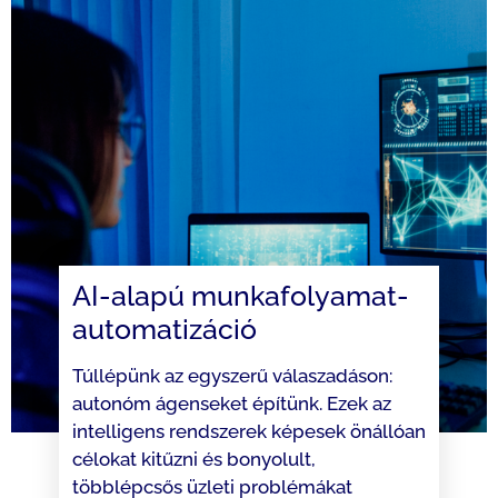
AI-alapú munkafolyamat-
automatizáció
Túllépünk az egyszerű válaszadáson:
autonóm ágenseket építünk. Ezek az
intelligens rendszerek képesek önállóan
célokat kitűzni és bonyolult,
többlépcsős üzleti problémákat