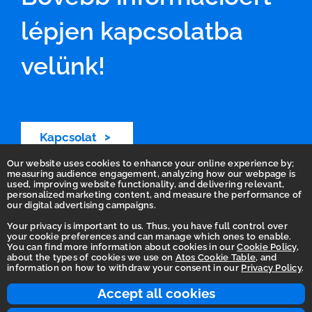
lépjen kapcsolatba
velünk!
Kapcsolat
Our website uses cookies to enhance your online experience by;
measuring audience engagement, analyzing how our webpage is
used, improving website functionality, and delivering relevant,
personalized marketing content, and measure the performance of
our digital advertising campaigns.
Your privacy is important to us. Thus, you have full control over
your cookie preferences and can manage which ones to enable.
You can find more information about cookies in our
Cookie Policy
,
Homepage
about the types of cookies we use on
Atos Cookie Table
, and
information on how to withdraw your consent in our
Privacy Policy
.
Accessibility Statement
Terms of use
Accept all cookies
Integrity Line