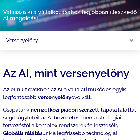
Válassza ki a vállalkozásához legjobban illeszkedő
AI megoldást
Versenyelőny
Az AI, mint versenyelőny
Az elmúlt években az
AI
a vállalati működés egyik
legfontosabb
versenyelőny
évé vált.
Csapatunk
nemzetközi piacon szerzett tapasztalat
tal
segíti ügyfeleit az AI bevezetésében: a stratégiai
tervezéstől a komplex rendszerek fejlesztéséig.
Globális rálátás
unk a legfrissebb technológiai