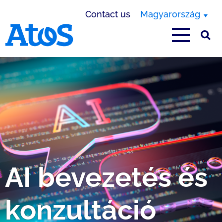
Contact us
Magyarország
Atos homepage
AI bevezetés és
konzultáció