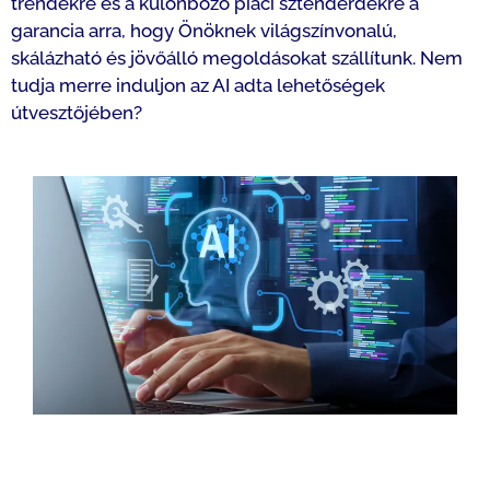
trendekre és a különböző piaci sztenderdekre a
garancia arra, hogy Önöknek világszínvonalú,
skálázható és jövőálló megoldásokat szállítunk. Nem
tudja merre induljon az AI adta lehetőségek
útvesztőjében?