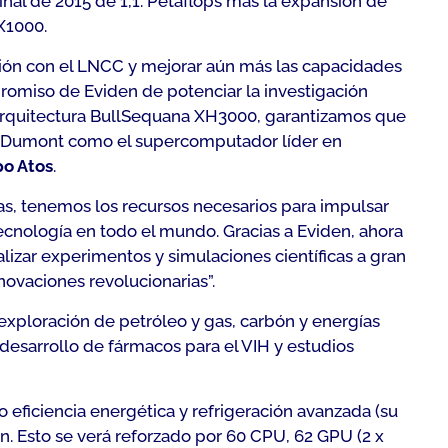
al de 2015 de 1,1. Petaflops más la expansión de
X1000.
ión con el LNCC y mejorar aún más las capacidades
omiso de Eviden de potenciar la investigación
a arquitectura BullSequana XH3000, garantizamos que
os Dumont como el supercomputador líder en
po Atos
.
as, tenemos los recursos necesarios para impulsar
ecnología en todo el mundo. Gracias a Eviden, ahora
izar experimentos y simulaciones científicas a gran
novaciones revolucionarias
”.
exploración de petróleo y gas, carbón y energías
esarrollo de fármacos para el VIH y estudios
ficiencia energética y refrigeración avanzada (su
ón. Esto se verá reforzado por 60 CPU, 62 GPU (2 x