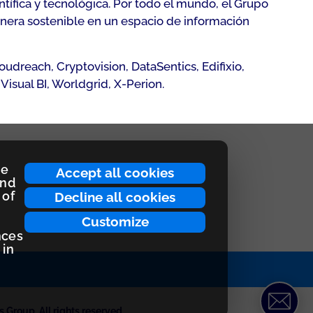
tífica y tecnológica. Por todo el mundo, el Grupo
anera sostenible en un espacio de información
dreach, Cryptovision, DataSentics, Edifixio,
isual BI, Worldgrid, X-Perion.
ce
Accept all cookies
and
 of
Decline all cookies
Customize
nces
 in
 Group. All rights reserved.