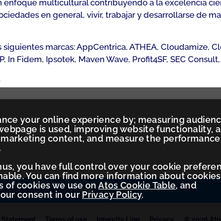
n enfoque multicultural contribuyendo a la excelencia cien
iedades en general, vivir, trabajar y desarrollarse de m
s siguientes marcas: AppCentrica, ATHEA, Cloudamize, Clou
 In Fidem, Ipsotek, Maven Wave, Profit4SF, SEC Consult, V
.
ance your online experience by; measuring audien
ebpage is used, improving website functionality, 
ed marketing content, and measure the performance
.
Thus, you have full control over your cookie prefere
ble. You can find more information about cookies
es of cookies we use on
Atos Cookie Table
, and
your consent in our
Privacy Policy
.
y Statement
Terms of use
Integrity Line
Privacy
© 2026 Atos