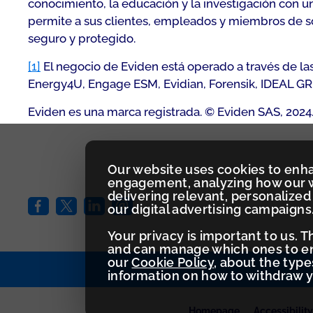
conocimiento, la educación y la investigación con u
permite a sus clientes, empleados y miembros de soc
seguro y protegido.
[1]
El negocio de Eviden está operado a través de la
Energy4U, Engage ESM, Evidian, Forensik, IDEAL GRP,
Eviden es una marca registrada. © Eviden SAS, 2024
Our website uses cookies to enh
engagement, analyzing how our w
delivering relevant, personaliz
our digital advertising campaigns
Your privacy is important to us. 
and can manage which ones to ena
our
Cookie Policy
, about the typ
information on how to withdraw 
Homepage
Accessibilit