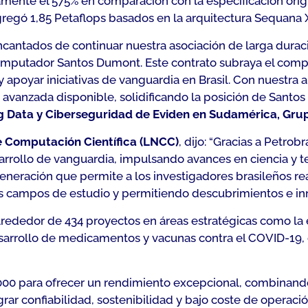
ente el 575% en comparación con la especificación origin
regó 1,85 Petaflops basados en la arquitectura Sequana 
cantados de continuar nuestra asociación de larga durac
mputador Santos Dumont. Este contrato subraya el compr
 apoyar iniciativas de vanguardia en Brasil. Con nuestr
 avanzada disponible, solidificando la posición de Sant
Big Data y Ciberseguridad de Eviden en Sudamérica, Gru
de Computación Científica (LNCC)
, dijo: “
Gracias a Petrobr
arrollo de vanguardia, impulsando avances en ciencia y t
ración que permite a los investigadores brasileños real
s campos de estudio y permitiendo descubrimientos e in
lrededor de 434 proyectos en áreas estratégicas como la 
sarrollo de medicamentos y vacunas contra el COVID-19, d
0 para ofrecer un rendimiento excepcional, combinando e
rar confiabilidad, sostenibilidad y bajo coste de operaci