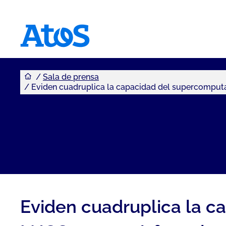
Usted se encuentra aquí
Atos homepage
Sala de prensa
Eviden cuadruplica la capacidad del supercomput
Eviden cuadruplica la 