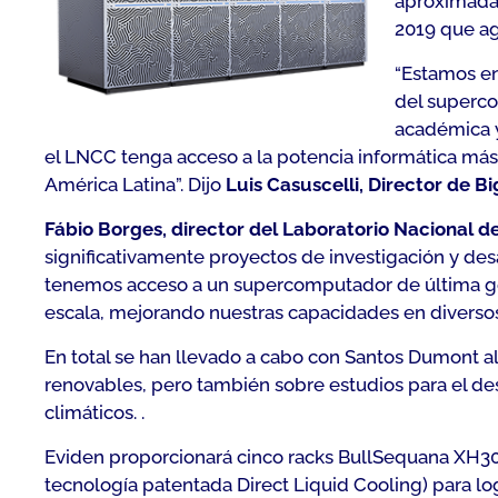
aproximadam
2019 que ag
“
Estamos en
del superco
académica y
el LNCC tenga acceso a la potencia informática más
América Latina
”. Dijo
Luis Casuscelli, Director de 
Fábio Borges, director del Laboratorio Nacional 
significativamente proyectos de investigación y des
tenemos acceso a un supercomputador de última gene
escala, mejorando nuestras capacidades en diverso
En total se han llevado a cabo con Santos Dumont a
renovables, pero también sobre estudios para el de
climáticos. .
Eviden proporcionará cinco racks BullSequana XH300
tecnología patentada Direct Liquid Cooling) para log