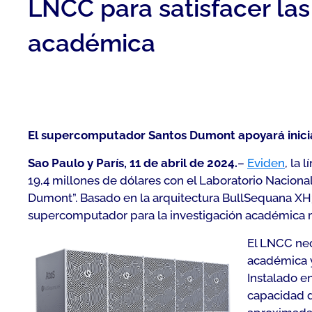
LNCC para satisfacer la
académica
El supercomputador Santos Dumont apoyará iniciat
Sao Paulo y París, 11 de abril de 2024.
–
Eviden
, la 
19,4 millones de dólares con el Laboratorio Nacion
Dumont”. Basado en la arquitectura BullSequana XH3
supercomputador para la investigación académica 
El LNCC nec
académica y
Instalado e
capacidad d