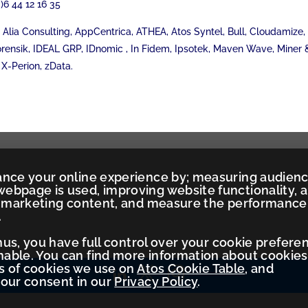
)6 44 12 16 35
Alia Consulting, AppCentrica, ATHEA, Atos Syntel, Bull, Cloudamize, C
rensik, IDEAL GRP, IDnomic , In Fidem, Ipsotek, Maven Wave, Miner & 
 X-Perion, zData.
ance your online experience by; measuring audien
ebpage is used, improving website functionality, 
ed marketing content, and measure the performance
.
Thus, you have full control over your cookie prefere
ble. You can find more information about cookies
es of cookies we use on
Atos Cookie Table
, and
your consent in our
Privacy Policy
.