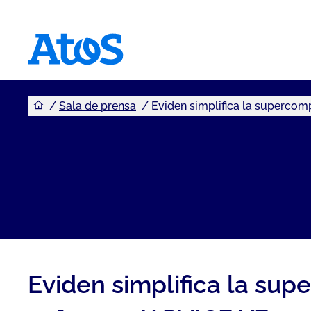
Usted se encuentra aquí
Atos homepage
Sala de prensa
Eviden simplifica la superco
Eviden simplifica la su