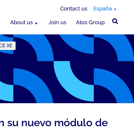
Contact us
España
About us
Join us
Atos Group
ICE XE
on su nuevo módulo de