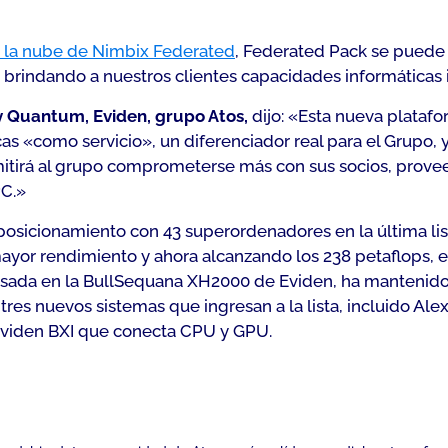
en la nube de Nimbix Federated
, Federated Pack se puede
, brindando a nuestros clientes capacidades informáticas 
y Quantum, Eviden, grupo Atos,
dijo: «Esta nueva platafo
as «como servicio», un diferenciador real para el Grupo,
mitirá al grupo comprometerse más con sus socios, provee
PC.»
 posicionamiento con 43 superordenadores en la última li
ayor rendimiento y ahora alcanzando los 238 petaflops,
asada en la BullSequana XH2000 de Eviden, ha mantenid
es nuevos sistemas que ingresan a la lista, incluido Alex
Eviden BXI que conecta CPU y GPU.