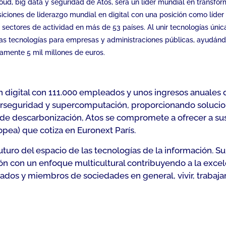
loud, big data y seguridad de Atos, será un líder mundial en transfor
iciones de liderazgo mundial en digital con una posición como líde
 sectores de actividad en más de 53 países. Al unir tecnologías únic
 las tecnologías para empresas y administraciones públicas, ayudándo
amente 5 mil millones de euros.
n digital con 111.000 empleados y unos ingresos anuales d
rseguridad y supercomputación, proporcionando solucion
de descarbonización, Atos se compromete a ofrecer a sus 
pea) que cotiza en Euronext París.
futuro del espacio de las tecnologías de la información. Su
ón con un enfoque multicultural contribuyendo a la excelen
ados y miembros de sociedades en general, vivir, trabaja