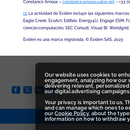
Constance Arnoux –
constance.arnoux@atos.net
– +33 (0
[1]
La actividad de Eviden incluye las siguientes marcas: 
Eagle Creek, EcoAct, Edifixio, Energy4U, Engage ESM, Fo
ciencia+computación, SEC Consult, Visual BI, Worldgrid,
Eviden es una marca registrada. © Eviden SAS, 2023
Our website uses cookies to enh
engagement, analyzing how our w
delivering relevant, personaliz
our digital advertising campaigns
Your privacy is important to us. 
and can manage which ones to ena
our
Cookie Policy
, about the typ
information on how to withdraw 