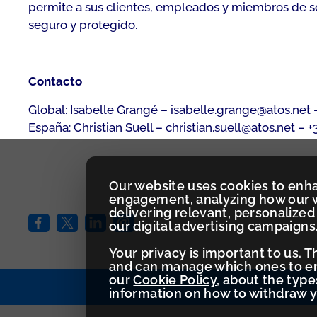
permite a sus clientes, empleados y miembros de soc
seguro y protegido.
Contacto
Global: Isabelle Grangé – isabelle.grange@atos.net –
España: Christian Suell – christian.suell@atos.net – +
Our website uses cookies to enh
engagement, analyzing how our w
delivering relevant, personaliz
our digital advertising campaigns
Your privacy is important to us. 
and can manage which ones to ena
our
Cookie Policy
, about the typ
information on how to withdraw 