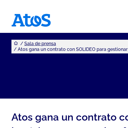
Usted se encuentra aquí
Atos homepage
Sala de prensa
Atos gana un contrato con SOLIDEO para gestionar di
Atos gana un contrato co