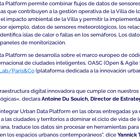
a Platform permite combinar flujos de datos de sensores,
as que contribuyen a la gestión operativa de la Villa de l
 el impacto ambiental de la Villa y permitir la implement
 por ejemplo, datos de sensores meteorológicos, los relac
 identifica islas de calor o fallas en los semáforos. Los d
paneles de monitorización.
a Platform se desarrolla sobre el marco europeo de cód
ternacional de ciudades inteligentes, OASC (Open & Agile
Lab/Paris&Co
(plataforma dedicada a la innovación urbana
estructura digital innovadora que cumple con nuestros ob
lógicas
«, declara
Antoine Du Souich, Director de Estrat
ntegrar Urban Data Platform en las obras entregadas ya 
a las ciudades y territorios a dominar el ciclo de vida de
a, traduce los datos sin procesar en herramientas para di
ida en los espacios urbanos contemporáneos
”, dice
Yannick 