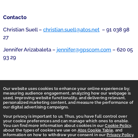
Contacto
Christian Suell –
christian.suell@atos.net
– 91 038 98
27
Jennifer Arizabaleta –
jennifer@gpscom.com
– 620 05
93 29
Our website uses cookies to enhance your online experience by;
measuring audience engagement, analyzing how our webpage is
used, improving website functionality, and delivering relevant,
personalized marketing content, and measure the performance of
our digital advertising campaigns.
Your privacy is important to us. Thus, you have full control over
your cookie preferences and can manage which ones to enable.
You can find more information about cookies in our
Cookie Policy
,
Homepage
about the types of cookies we use on
Atos Cookie Table
, and
information on how to withdraw your consent in our
Privacy Policy
.
Accessibility Statement