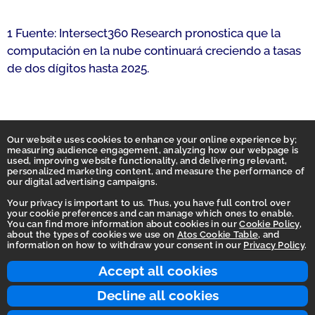
1 Fuente: Intersect360 Research pronostica que la
computación en la nube continuará creciendo a tasas
de dos dígitos hasta 2025.
Our website uses cookies to enhance your online experience by;
measuring audience engagement, analyzing how our webpage is
used, improving website functionality, and delivering relevant,
personalized marketing content, and measure the performance of
our digital advertising campaigns.
Your privacy is important to us. Thus, you have full control over
your cookie preferences and can manage which ones to enable.
You can find more information about cookies in our
Cookie Policy
,
Homepage
about the types of cookies we use on
Atos Cookie Table
, and
information on how to withdraw your consent in our
Privacy Policy
.
Accessibility Statement
Terms of use
Accept all cookies
Integrity Line
Decline all cookies
Privacy