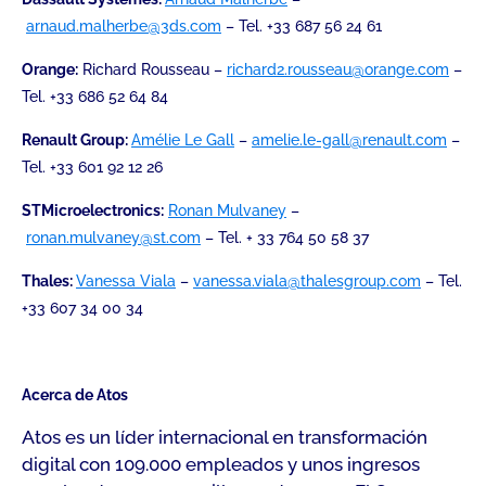
arnaud.malherbe@3ds.com
– Tel. +33 687 56 24 61
Orange:
Richard Rousseau –
richard2.rousseau@orange.com
–
Tel. +33 686 52 64 84
Renault Group:
Amélie Le Gall
–
amelie.le-gall@renault.com
–
Tel. +33 601 92 12 26
STMicroelectronics:
Ronan Mulvaney
–
ronan.mulvaney@st.com
– Tel. + 33 764 50 58 37
Thales:
Vanessa Viala
–
vanessa.viala@thalesgroup.com
– Tel.
+33 607 34 00 34
Acerca de Atos
Atos es un líder internacional en transformación
digital con 109.000 empleados y unos ingresos