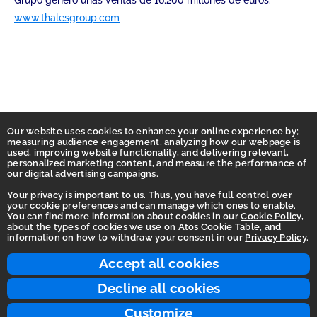
Grupo generó unas ventas de 16.200 millones de euros.
www.thalesgroup.com
Our website uses cookies to enhance your online experience by;
measuring audience engagement, analyzing how our webpage is
used, improving website functionality, and delivering relevant,
personalized marketing content, and measure the performance of
our digital advertising campaigns.
Your privacy is important to us. Thus, you have full control over
your cookie preferences and can manage which ones to enable.
You can find more information about cookies in our
Cookie Policy
,
Homepage
about the types of cookies we use on
Atos Cookie Table
, and
information on how to withdraw your consent in our
Privacy Policy
.
Accessibility Statement
Terms of use
Accept all cookies
Integrity Line
Decline all cookies
Privacy
Customize