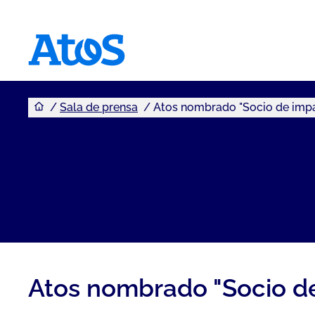
Usted se encuentra aquí
Atos homepage
Sala de prensa
Atos nombrado "Socio de impa
Atos nombrado "Socio de