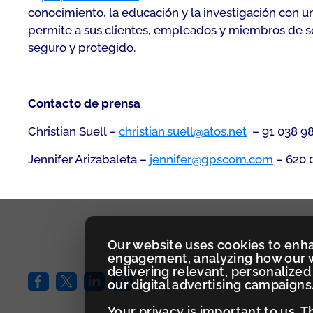
conocimiento, la educación y la investigación con u
permite a sus clientes, empleados y miembros de soc
seguro y protegido.
Contacto de prensa
Christian Suell –
christian.suell@atos.net
– 91 038 98
Jennifer Arizabaleta –
jennifer@gpscom.com
– 620 
Our website uses cookies to enh
engagement, analyzing how our w
delivering relevant, personaliz
our digital advertising campaigns
Your privacy is important to us. 