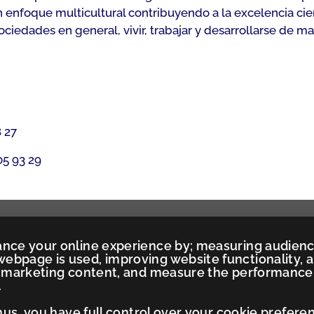
n enfoque multicultural contribuyendo a la excelencia cien
iedades en general, vivir, trabajar y desarrollarse de m
 27
05 93 29
ance your online experience by; measuring audien
ebpage is used, improving website functionality, 
ed marketing content, and measure the performance
.
Thus, you have full control over your cookie prefere