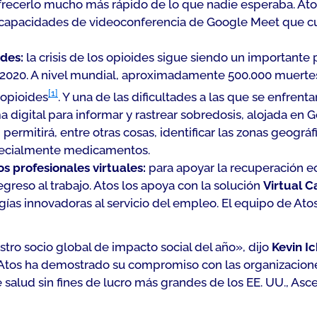
frecerlo mucho más rápido de lo que nadie esperaba. Ato
 capacidades de videoconferencia de Google Meet que cu
ides:
la crisis de los opioides sigue siendo un importan
 2020. A nivel mundial, aproximadamente 500.000 muertes
[1]
 opioides
. Y una de las dificultades a las que se enfrent
a digital para informar y rastrear sobredosis, alojada e
, permitirá, entre otras cosas, identificar las zonas geogr
specialmente medicamentos.
 profesionales virtuales:
para apoyar la recuperación e
egreso al trabajo. Atos los apoya con la solución
Virtual C
ías innovadoras al servicio del empleo. El equipo de Ato
ro socio global de impacto social del año», dijo
Kevin I
«Atos ha demostrado su compromiso con las organizacione
de salud sin fines de lucro más grandes de los EE. UU., 