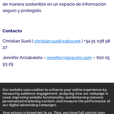
de manera sostenible en un espacio de información
seguro y protegido.
Contacto
Christian Suell |
christian.suell@atos.net
| +34 91 038 98
27
Jennifer Arizabaleta –
jennifer@gpscom.com
– 620 05
93 29
Our website uses cookies to enhance your online experience by;
measuring audience engagement, analyzing how our webpage is
used, improving website functionality, and delivering relevant,
personalized marketing content, and measure the performance of
our digital advertising campaigns.
Your privacy is important to us. Thus, you have full control over