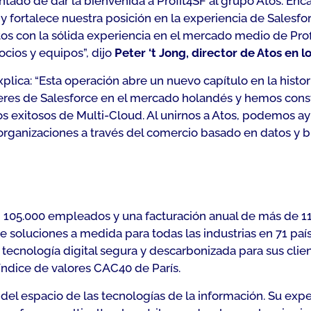
ntado de dar la bienvenida a Profit4SF al grupo Atos. Enc
 y fortalece nuestra posición en la experiencia de Salesf
tos con la sólida experiencia en el mercado medio de Profi
socios y equipos
”, dijo
Peter ‘t Jong, director de Atos en l
xplica: “
Esta operación abre un nuevo capítulo en la histor
deres de Salesforce en el mercado holandés y hemos const
 exitosos de Multi-Cloud. Al unirnos a Atos, podemos ayu
s organizaciones a través del comercio basado en datos y 
on 105.000 empleados y una facturación anual de más de 11
soluciones a medida para todas las industrias en 71 país
cnología digital segura y descarbonizada para sus client
 índice de valores CAC40 de París.
o del espacio de las tecnologías de la información. Su expe