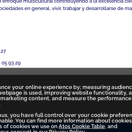
n enfoque multicultural contribuyendo a la excelencia cien
iedades en general, vivir, trabajar y desarrollarse de m
 27
 05 93 29
ance your online experience by; measuring audien
ebpage is used, improving website functionality, 
ed marketing content, and measure the performance
.
Thus, you have full control over your cookie prefere
ble. You can find more information about cookies
es of cookies we use on
Atos Cookie Table
, and
your consent in our
Privacy Policy
.