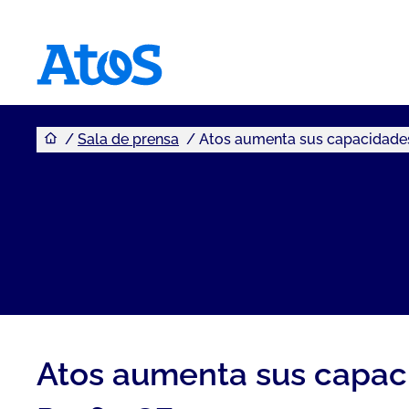
Usted se encuentra aquí
Atos homepage
Sala de prensa
Atos aumenta sus capacidades 
Atos aumenta sus capaci