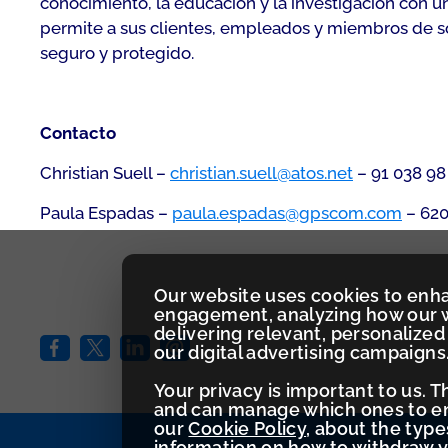
conocimiento, la educación y la investigación con u
permite a sus clientes, empleados y miembros de soc
seguro y protegido.
Contacto
Christian Suell –
christian.suell@atos.net
– 91 038 98
Paula Espadas –
paula.espadas@gpscom.com
– 620
Our website uses cookies to enh
engagement, analyzing how our w
delivering relevant, personaliz
our digital advertising campaigns
Your privacy is important to us. 
and can manage which ones to ena
our
Cookie Policy
, about the typ
information on how to withdraw 