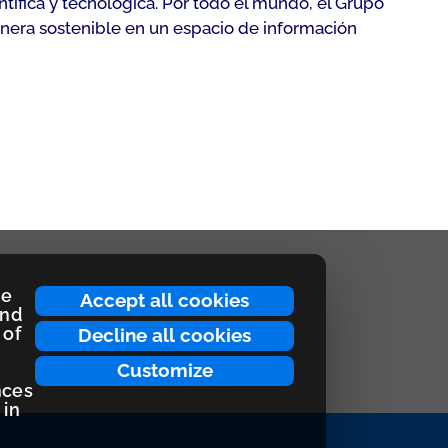
tífica y tecnológica. Por todo el mundo, el Grupo
anera sostenible en un espacio de información
ce
Accept all cookies
and
 of
Decline all cookies
Customize
nces
 in