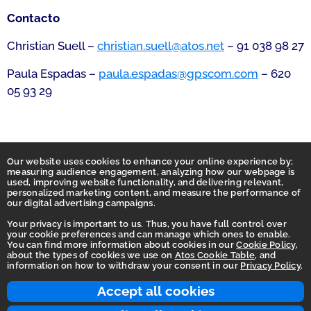
Contacto
Christian Suell –
christian.suell@atos.net
– 91 038 98 27
Paula Espadas –
paula.espadas@gpscom.com
– 620
05 93 29
Our website uses cookies to enhance your online experience by;
measuring audience engagement, analyzing how our webpage is
used, improving website functionality, and delivering relevant,
personalized marketing content, and measure the performance of
our digital advertising campaigns.
Your privacy is important to us. Thus, you have full control over
your cookie preferences and can manage which ones to enable.
You can find more information about cookies in our
Cookie Policy
,
Homepage
about the types of cookies we use on
Atos Cookie Table
, and
information on how to withdraw your consent in our
Privacy Policy
.
Accessibility Statement
Terms of use
Accept all cookies
Integrity Line