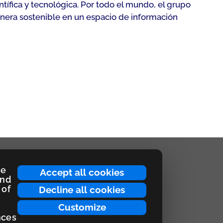
tífica y tecnológica. Por todo el mundo, el grupo
anera sostenible en un espacio de información
ce
Accept all cookies
and
 of
Decline all cookies
Customize
nces