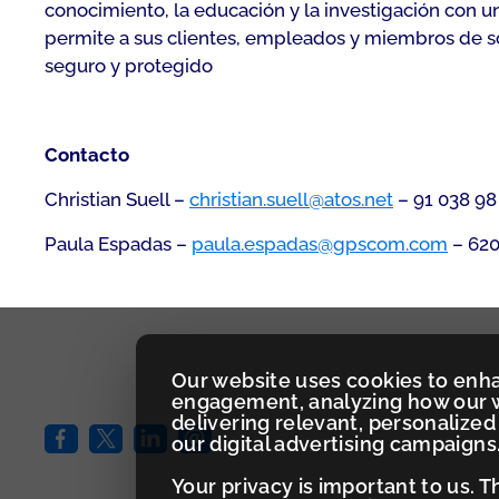
conocimiento, la educación y la investigación con un
permite a sus clientes, empleados y miembros de soc
seguro y protegido
Contacto
Christian Suell –
christian.suell@atos.net
– 91 038 98
Paula Espadas –
paula.espadas@gpscom.com
– 620
Our website uses cookies to enh
engagement, analyzing how our w
delivering relevant, personaliz
our digital advertising campaigns
Your privacy is important to us. 