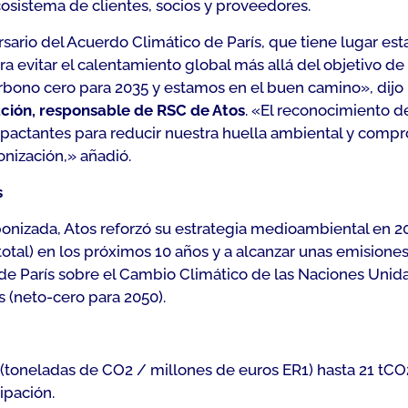
cosistema de clientes, socios y proveedores.
ersario del Acuerdo Climático de París, que tiene lugar e
a evitar el calentamiento global más allá del objetivo de
rbono cero para 2035 y estamos en el buen camino», dijo
ción, responsable de RSC de Atos
. «El reconocimiento de
pactantes para reducir nuestra huella ambiental y compr
nización,» añadió.
s
rbonizada, Atos reforzó su estrategia medioambiental en 
total) en los próximos 10 años y a alcanzar unas emisione
de París sobre el Cambio Climático de las Naciones Unidas
s (neto-cero para 2050).
toneladas de CO2 / millones de euros ER1) hasta 21 tCO2 
ipación.