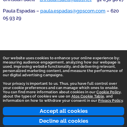
Paula Espadas –
paula.espadas@gpscom.com
– 620
05 93 29
Our website uses cookies to enhance your online experience by;
measuring audience engagement, analyzing how our webpage is
used, improving website functionality, and delivering relevant,
personalized marketing content, and measure the performance of
our digital advertising campaigns.
Your privacy is important to us. Thus, you have full control over
your cookie preferences and can manage which ones to enable.
You can find more information about cookies in our
Cookie Policy
,
Homepage
about the types of cookies we use on
Atos Cookie Table
, and
information on how to withdraw your consent in our
Privacy Policy
.
Accessibility Statement
Terms of use
Accept all cookies
Integrity Line
Decline all cookies
Privacy