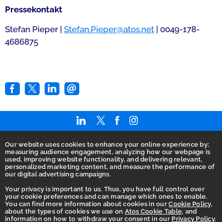
Pressekontakt
Stefan Pieper |
Stefan.Pieper@atos.net
| 0049-178-
4686875
Our website uses cookies to enhance your online experience by;
Home
measuring audience engagement, analyzing how our webpage is
used, improving website functionality, and delivering relevant,
AGB
personalized marketing content, and measure the performance of
our digital advertising campaigns.
Barrierefreiheitserklärung
Your privacy is important to us. Thus, you have full control over
Betrugsbekämpfung
your cookie preferences and can manage which ones to enable.
You can find more information about cookies in our
Cookie Policy
,
Datenschutz
about the types of cookies we use on
Atos Cookie Table
, and
information on how to withdraw your consent in our
Privacy Policy
.
Ethikkodex