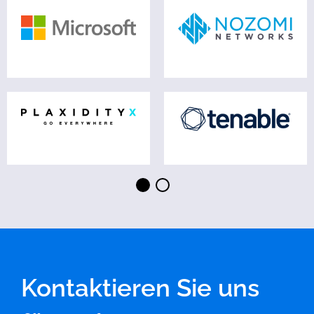
⬤
⬤
Kontaktieren Sie uns