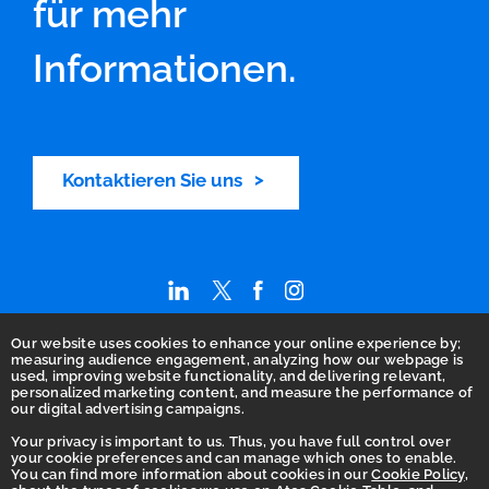
für mehr
Informationen.
Kontaktieren Sie uns
Our website uses cookies to enhance your online experience by;
Home
measuring audience engagement, analyzing how our webpage is
used, improving website functionality, and delivering relevant,
AGB
personalized marketing content, and measure the performance of
our digital advertising campaigns.
Barrierefreiheitserklärung
Your privacy is important to us. Thus, you have full control over
Betrugsbekämpfung
your cookie preferences and can manage which ones to enable.
You can find more information about cookies in our
Cookie Policy
,
Datenschutz