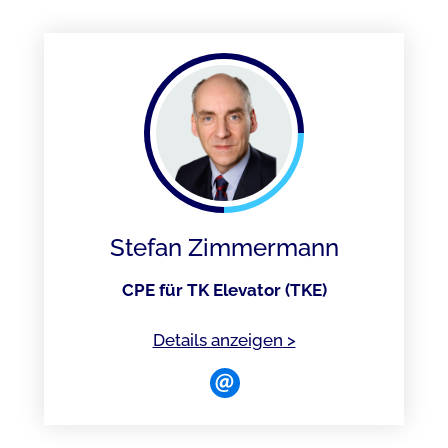
Stefan Zimmermann
CPE für TK Elevator (TKE)
of Stefan Zimmerma
Details anzeigen
>