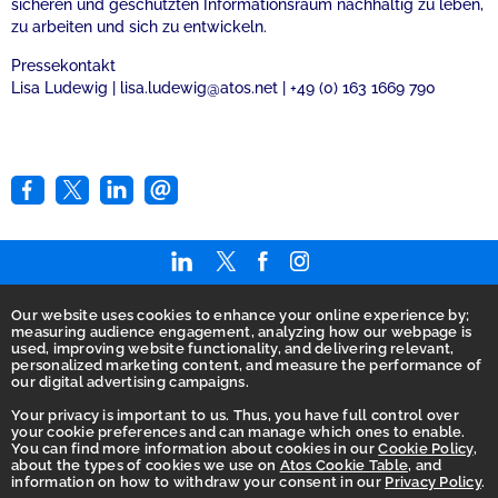
sicheren und geschützten Informationsraum nachhaltig zu leben,
zu arbeiten und sich zu entwickeln.
Pressekontakt
Lisa Ludewig | lisa.ludewig@atos.net | +49 (0) 163 1669 790
Our website uses cookies to enhance your online experience by;
Home
measuring audience engagement, analyzing how our webpage is
used, improving website functionality, and delivering relevant,
AGB
personalized marketing content, and measure the performance of
our digital advertising campaigns.
Barrierefreiheitserklärung
Your privacy is important to us. Thus, you have full control over
Betrugsbekämpfung
your cookie preferences and can manage which ones to enable.
You can find more information about cookies in our
Cookie Policy
,
Datenschutz
about the types of cookies we use on
Atos Cookie Table
, and
information on how to withdraw your consent in our
Privacy Policy
.
Ethikkodex