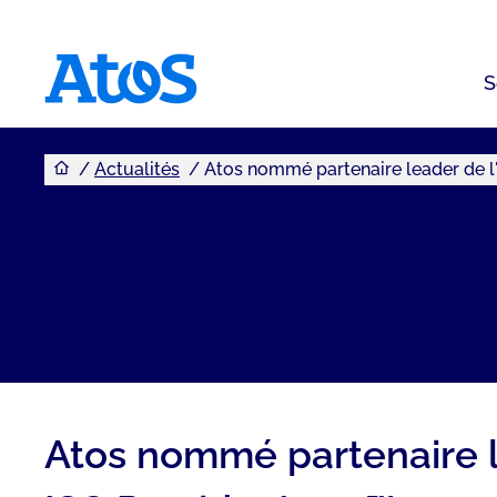
S
Vous êtes ici
Page d'accueil Atos
Actualités
Atos nommé partenaire leader de 
Atos nommé partenaire l