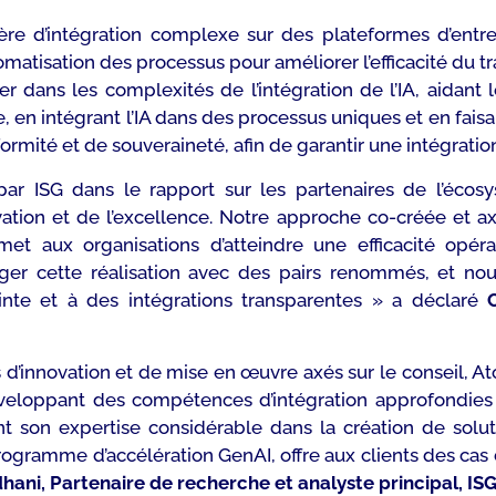
ière d’intégration complexe sur des plateformes d’ent
omatisation des processus pour améliorer l’efficacité du tr
r dans les complexités de l’intégration de l’IA, aidant l
ide, en intégrant l’IA dans des processus uniques et en fais
ité et de souveraineté, afin de garantir une intégration f
par ISG dans le rapport sur les partenaires de l’éc
ation et de l’excellence. Notre approche co-créée et a
rmet aux organisations d’atteindre une efficacité opér
ger cette réalisation avec des pairs renommés, et nou
nte et à des intégrations transparentes » a déclaré
d’innovation et de mise en œuvre axés sur le conseil, A
veloppant des compétences d’intégration approfondies 
t son expertise considérable dans la création de solu
rogramme d’accélération GenAI, offre aux clients des cas d’
hani, Partenaire de recherche et analyste principal, ISG