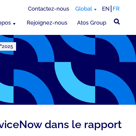
Contactez-nous
Global
EN
FR
opos
Rejoignez-nous
Atos Group
s™2025
viceNow dans le rapport