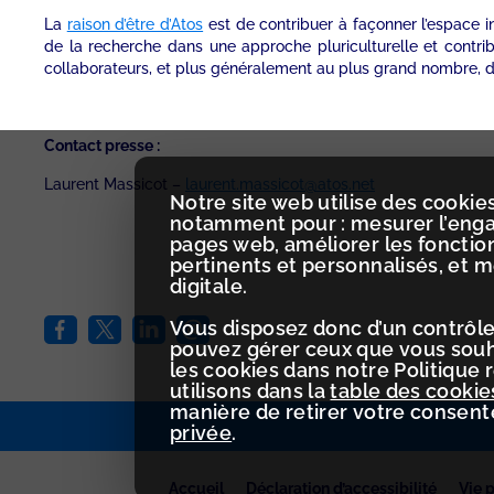
La
raison d’être d’Atos
est de contribuer à façonner l’espace 
de la recherche dans une approche pluriculturelle et contri
collaborateurs, et plus généralement au plus grand nombre, de
Contact presse :
Laurent Massicot –
laurent.massicot@atos.net
Notre site web utilise des cookies
notamment pour : mesurer l’engag
pages web, améliorer les fonctio
pertinents et personnalisés, et 
digitale.
Vous disposez donc d’un contrôle
pouvez gérer ceux que vous souha
les cookies dans notre Politique 
utilisons dans la
table des cookie
manière de retirer votre consen
privée
.
Accueil
Déclaration d’accessibilité
Vie 