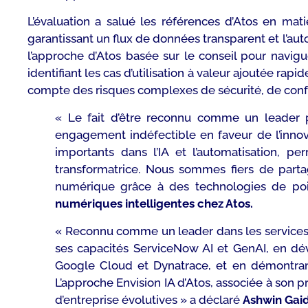
L’évaluation a salué les références d’Atos en mat
garantissant un flux de données transparent et l’aut
l’approche d’Atos basée sur le conseil pour navigue
identifiant les cas d’utilisation à valeur ajoutée rap
compte des risques complexes de sécurité, de conform
«
Le fait d’être reconnu comme un leader 
engagement indéfectible en faveur de l’innov
importants dans l’IA et l’automatisation, pe
transformatrice. Nous sommes fiers de parta
numérique grâce à des technologies de poi
numériques intelligentes chez Atos.
«
Reconnu comme un leader dans les services 
ses capacités ServiceNow AI et GenAI, en dé
Google Cloud et Dynatrace, et en démontran
L’approche Envision IA d’Atos, associée à son p
d’entreprise évolutives
» a déclaré
Ashwin Gaid