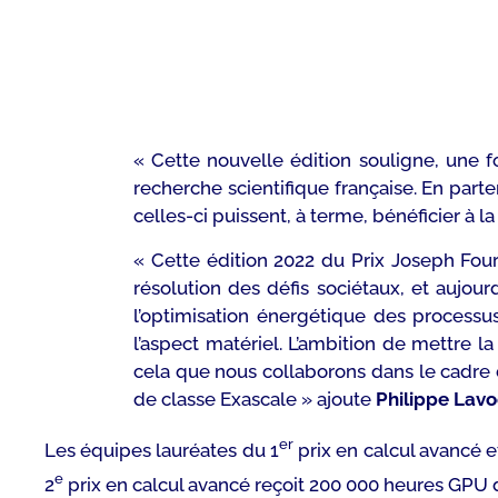
« Cette nouvelle édition souligne, une fo
recherche scientifique française. En part
celles-ci puissent, à terme, bénéficier à l
« C
ette édition 2022 du Prix Joseph Fou
résolution des défis sociétaux, et aujour
l’optimisation énergétique des processu
l’aspect matériel. L’ambition de mettre l
cela que nous collaborons dans le cadre d
de classe Exascale
»
ajoute
Philippe Lavo
er
Les équipes lauréates du 1
prix en calcul avancé e
e
2
prix en calcul avancé reçoit 200 000 heures GPU