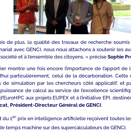
is de plus, la qualité des travaux de recherche soumis d
enariat avec GENCI, nous nous attachons à soutenir les av
a société et à l’ensemble des citoyens, »
précise
Sophie Pro
rier montre une fois encore l’importance de l’apport de
d’hui particulièrement, celui de la décarbonation. Cette
s de simulation par les chercheurs côté applicatif, et
a puissance de calcul au service de l’excellence scientif
’EuroHPC aux projets EUPEX et à l’initiative EPI, destiné
cat, Président-Directeur Général de GENCI
.
er
t du 1
prix en intelligence artificielle reçoivent toutes 
 de temps machine sur des supercalculateurs de GENCI.