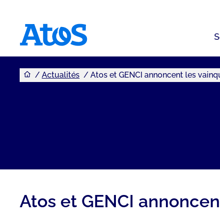
S
Vous êtes ici
Page d'accueil Atos
Actualités
Atos et GENCI annoncent les vainq
Atos et GENCI annoncent