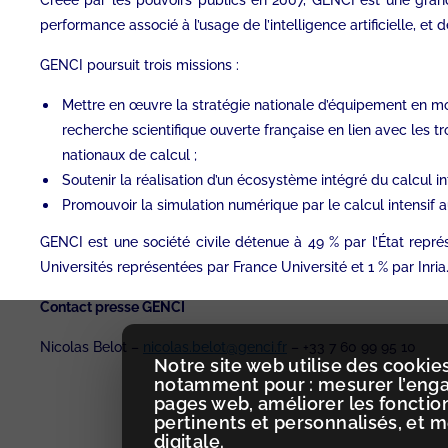
Créée par les pouvoirs publics en 2007, GENCI est une grand
performance associé à l’usage de l’intelligence artificielle, et 
GENCI poursuit trois missions :
Mettre en œuvre la stratégie nationale d’équipement en mo
recherche scientifique ouverte française en lien avec les tr
nationaux de calcul ;
Soutenir la réalisation d’un écosystème intégré du calcul in
Promouvoir la simulation numérique par le calcul intensif 
GENCI est une société civile détenue à 49 % par l’État repr
Universités représentées par France Université et 1 % par Inria
Contact presse GENCI
Nicolas Belot –
nicolas.belot@genci.fr
– +33 7 60 99 95 10
Notre site web utilise des cookies
notamment pour : mesurer l’engag
pages web, améliorer les fonctio
pertinents et personnalisés, et 
digitale.