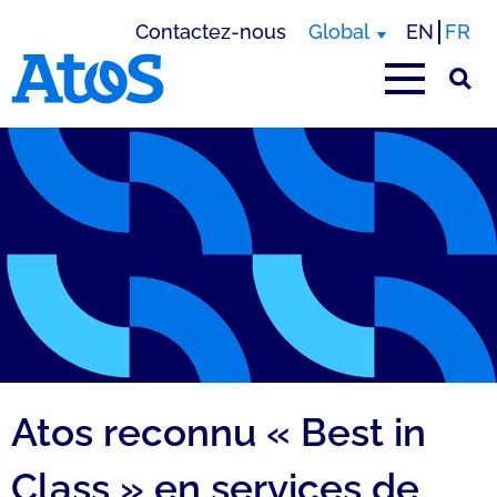
Contactez-nous
Global
EN
FR
Page d'accueil Atos
Atos reconnu « Best in
Class » en services de