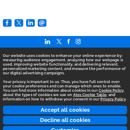
Our website uses cookies to enhance your online experience by;
Home
measuring audience engagement, analyzing how our webpage is
used, improving website functionality, and delivering relevant,
AGB
personalized marketing content, and measure the performance of
our digital advertising campaigns.
Barrierefreiheitserklärung
Your privacy is important to us. Thus, you have full control over
Betrugsbekämpfung
your cookie preferences and can manage which ones to enable.
You can find more information about cookies in our
Cookie Policy
,
Datenschutz
about the types of cookies we use on
Atos Cookie Table
, and
information on how to withdraw your consent in our
Privacy Policy
.
Ethikkodex
Integritätslinie
Accept all cookies
Impressum
Decline all cookies
Nutzungsbedingungen