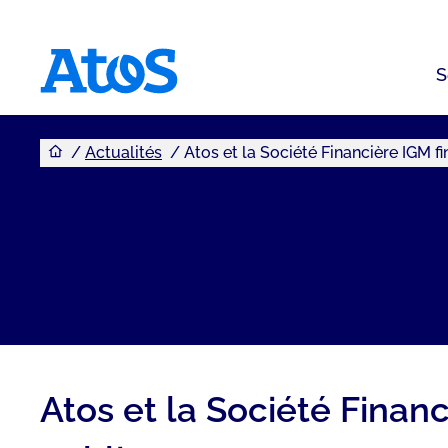
S
Vous êtes ici
Page d'accueil Atos
Actualités
Atos et la Société Financière IGM f
Atos et la Société Finan