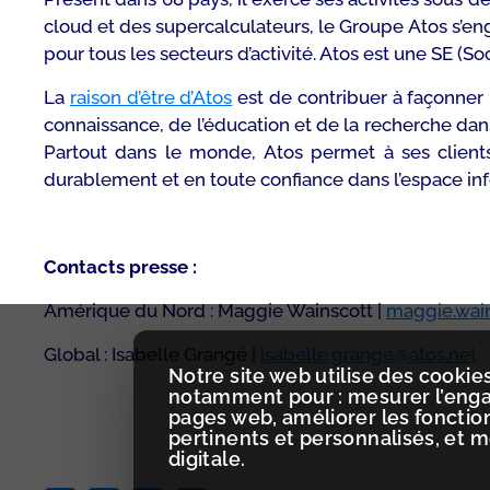
cloud et des supercalculateurs, le Groupe Atos s’eng
pour tous les secteurs d’activité. Atos est une SE (S
La
raison d’être d’Atos
est de contribuer à façonner
connaissance, de l’éducation et de la recherche dan
Partout dans le monde, Atos permet à ses clients
durablement et en toute confiance dans l’espace in
Contacts presse :
Amérique du Nord : Maggie Wainscott |
maggie.wain
Global : Isabelle Grangé |
isabelle.grange@atos.net
Notre site web utilise des cookies
notamment pour : mesurer l’engag
pages web, améliorer les fonctio
pertinents et personnalisés, et 
digitale.