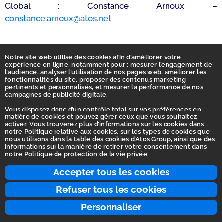
Global : Constance Arnoux –
constance.arnoux@atos.net
Notre site web utilise des cookies afin d’améliorer votre
expérience en ligne, notamment pour : mesurer l’engagement de
l’audience, analyser l’utilisation de nos pages web, améliorer les
fonctionnalités du site, proposer des contenus marketing
pertinents et personnalisés, et mesurer la performance de nos
campagnes de publicité digitale.
Vous disposez donc d’un contrôle total sur vos préférences en
matière de cookies et pouvez gérer ceux que vous souhaitez
activer. Vous trouverez plus d’informations sur les cookies dans
Accueil
notre Politique relative aux cookies, sur les types de cookies que
nous utilisons dans la
table des cookies
d’Atos Group, ainsi que des
Déclaration d’accessibilité
informations sur la manière de retirer votre consentement dans
notre
Politique de protection de la vie privée
.
Vie privée
Ligne d'intégrité
Accepter tous les cookies
Conditions d’utilisation
Refuser tous les cookies
Contactez-nous
Personnaliser
© 2026 Atos Group. Tous droits réservés.