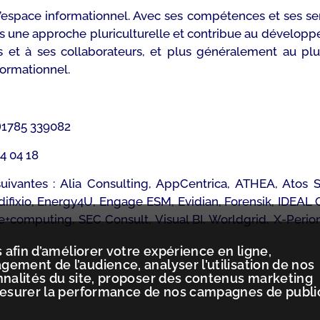
 l’espace informationnel. Avec ses compétences et ses s
s une approche pluriculturelle et contribue au développ
 et à ses collaborateurs, et plus généralement au plus
formationnel.
0)1785 339082
64 04 18
ivantes : Alia Consulting, AppCentrica, ATHEA, Atos S
 Edifixio, Energy4U, Engage ESM, Evidian, Forensik, IDEA
ce+computing, SEC Consult, Visual BI, Worldgrid, X-Perio
 afin d’améliorer votre expérience en ligne,
ement de l’audience, analyser l’utilisation de nos
nnalités du site, proposer des contenus marketing
mesurer la performance de nos campagnes de publi