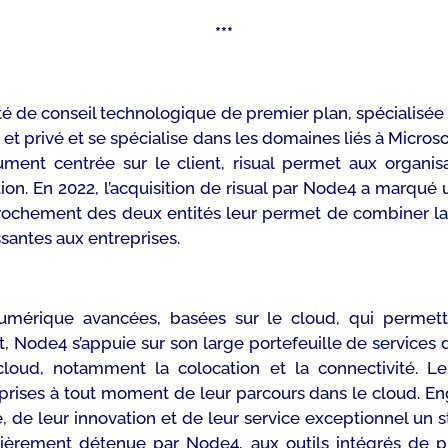
***
té de conseil technologique de premier plan, spécialisée 
 et privé et se spécialise dans les domaines liés à Microso
ent centrée sur le client, risual permet aux organisati
ation. En 2022, l’acquisition de risual par Node4 a marq
ochement des deux entités leur permet de combiner la m
issantes aux entreprises.
mérique avancées, basées sur le cloud, qui permetten
, Node4 s’appuie sur son large portefeuille de services 
 cloud, notamment la colocation et la connectivité. L
prises à tout moment de leur parcours dans le cloud. Eng
 de leur innovation et de leur service exceptionnel un
entièrement détenue par Node4, aux outils intégrés de p