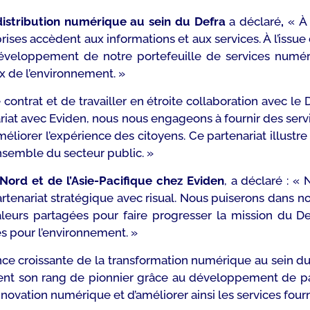
distribution numérique au sein du Defra
a déclaré
,
«
À
ises accèdent aux informations et aux services. À l’issu
développement de notre portefeuille de services numéri
ux de l’environnement. »
ntrat et de travailler en étroite collaboration avec le D
riat avec Eviden, nous nous engageons à fournir des ser
liorer l’expérience des citoyens. Ce partenariat illustr
nsemble du secteur public. »
 Nord et de l’Asie-Pacifique chez Eviden
, a déclaré
: « 
partenariat stratégique avec risual. Nous puiserons dans 
aleurs partagées pour faire progresser la mission du De
s pour l’environnement. »
ance croissante de la transformation numérique au sein du
tient son rang de pionnier grâce au développement de pa
innovation numérique et d’améliorer ainsi les services fourn