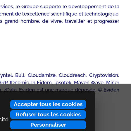
ervices, le Groupe supporte le développement de la
ement de l’excellence scientifique et technologique.
 grand nombre, de vivre, travailler et progresser
yntel, Bull, Cloudamize, Cloudreach, Cryptovision,
L GRP, IDnomic, In Fidem, Ipsotek, Maven Wave, Miner
n, zData.
Eviden est une marque déposée. © Eviden
Accepter tous les cookies
Refuser tous les cookies
cité
Personnaliser