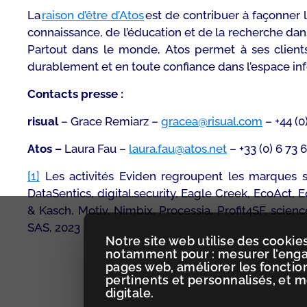
La
raison d’être d’Atos
est de contribuer à façonner
connaissance, de l’éducation et de la recherche dan
Partout dans le monde, Atos permet à ses clients
durablement et en toute confiance dans l’espace in
Contacts presse :
risual
– Grace Remiarz –
gracea@risual.com
– +44 (
Atos –
Laura Fau –
laura.fau@atos.net
– +33 (0) 6 73 
[1]
Les activités Eviden regroupent les marques su
DataSentics, digital.security, Eagle Creek, EcoAct,
& Kasch, Motiv, Nimbix, Processia, Profit4SF, scien
SAS, 2023
Notre site web utilise des cookies
notamment pour : mesurer l’engag
pages web, améliorer les fonctio
pertinents et personnalisés, et 
digitale.