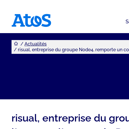
S
Vous êtes ici
Page d'accueil Atos
Actualités
risual, entreprise du groupe Node4, remporte un con
risual, entreprise du gr