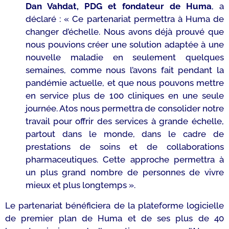
Dan Vahdat, PDG et fondateur de Huma
, a
déclaré :
«
Ce partenariat
permettra à Huma de
changer d’échelle. N
ous avons déjà
prouvé
que
nous pouv
i
ons créer
une solution adaptée à
un
e
nouvelle
maladie en
seulement
quelques
semaines, comme nous l’avons fait pendant la
pandémie
actuelle
, et que nous pouvons mettre
en service plus de 100 cliniques en une
seule
journée. Atos
nous permettra de consolider
notre
travail
pour
offrir des services à grande échelle,
partout dans le monde, dans le cadre de
prestation
s
de soins et de collaborations
pharmaceutiques
. Cette approche
permettra à
un plus grand nombre de personnes de vivre
mieux et
plus longtemps
»
.
Le partenariat bénéficiera de la plateforme logicielle
de premier plan de Huma et de ses plus de 40