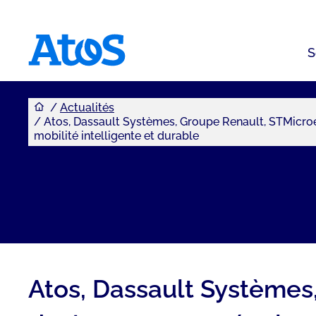
S
Vous êtes ici
Page d'accueil Atos
Actualités
Atos, Dassault Systèmes, Groupe Renault, STMicroel
mobilité intelligente et durable
Atos, Dassault Systèmes