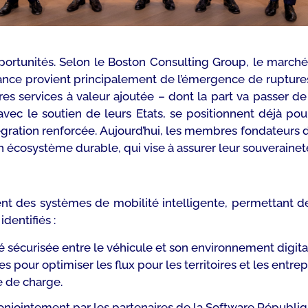
portunités. Selon le Boston Consulting Group, le marché 
issance provient principalement de l’émergence de ruptur
es services à valeur ajoutée – dont la part va passer d
s, avec le soutien de leurs Etats, se positionnent déjà
tégration renforcée. Aujourd’hui, les membres fondateurs
un écosystème durable, qui vise à assurer leur souveraine
t des systèmes de mobilité intelligente, permettant d
dentifiés :
té sécurisée entre le véhicule et son environnement digita
pour optimiser les flux pour les territoires et les entrep
e de charge.
 conjointement par les partenaires de la Software Républiq