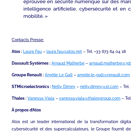
éprouvée en sécurité numérique sur des marché
intelligence artificielle, cybersécurité et e
mobilité. »
Contacts Presse:
Atos :
Laura Fau
–
laura.fau@atos.net
– Tel. +33 673 64 04 18
Dassault Systèmes :
Arnaud Malherbe
–
arnaud.malherbe@3d
Groupe Renault :
Amélie Le Gall
–
amelie.le-gall@renault.com
STMicroelectronics :
Nelly Dimey
–
nelly.dimey@st.com
– Tel.
Thales :
Vanessa Viala
–
vanessa.viala@thalesgroup.com
– Tel
À propos d’Atos
Atos est un leader international de la transformation digi
cybersécurité et des supercalculateurs, le Groupe fournit de