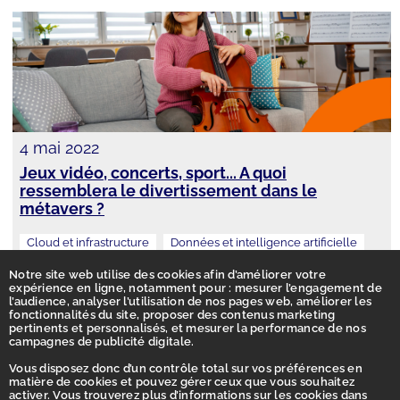
4 mai 2022
Jeux vidéo, concerts, sport... A quoi
ressemblera le divertissement dans le
métavers ?
Cloud et infrastructure
Données et intelligence artificielle
Intelligence artificielle
Notre site web utilise des cookies afin d’améliorer votre
expérience en ligne, notamment pour : mesurer l’engagement de
l’audience, analyser l’utilisation de nos pages web, améliorer les
fonctionnalités du site, proposer des contenus marketing
pertinents et personnalisés, et mesurer la performance de nos
campagnes de publicité digitale.
Vous disposez donc d’un contrôle total sur vos préférences en
matière de cookies et pouvez gérer ceux que vous souhaitez
activer. Vous trouverez plus d’informations sur les cookies dans