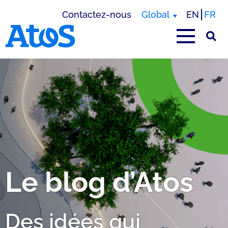
Contactez-nous
Global
EN
FR
Page d'accueil Atos
Le blog d’Atos
Des idées qui