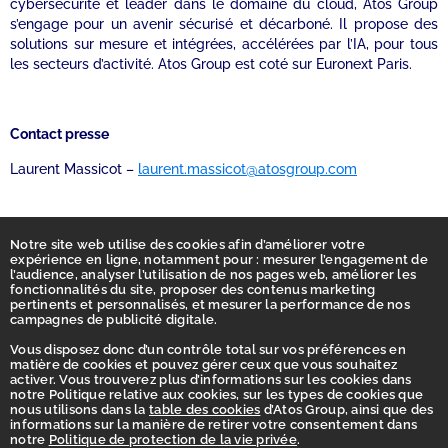
cybersécurité et leader dans le domaine du cloud, Atos Group
s’engage pour un avenir sécurisé et décarboné. Il propose des
solutions sur mesure et intégrées, accélérées par l’IA, pour tous
les secteurs d’activité. Atos Group est coté sur Euronext Paris.
Contact presse
Laurent Massicot –
laurent.massicot@atosgroup.com
Notre site web utilise des cookies afin d’améliorer votre
expérience en ligne, notamment pour : mesurer l’engagement de
l’audience, analyser l’utilisation de nos pages web, améliorer les
fonctionnalités du site, proposer des contenus marketing
pertinents et personnalisés, et mesurer la performance de nos
campagnes de publicité digitale.
Vous disposez donc d’un contrôle total sur vos préférences en
matière de cookies et pouvez gérer ceux que vous souhaitez
activer. Vous trouverez plus d’informations sur les cookies dans
Accueil
notre Politique relative aux cookies, sur les types de cookies que
nous utilisons dans la
table des cookies
d’Atos Group, ainsi que des
Déclaration d’accessibilité
informations sur la manière de retirer votre consentement dans
notre
Politique de protection de la vie privée
.
Vie privée