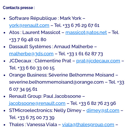
Contacts presse :
Software République : Mark York –
york@renault.com
– Tel. +33 6 76 29 67 61
Atos : Laurent Massicot –
massicot@atos.net
– Tel.
+33 7 69 48 01 80
Dassault Systèmes : Arnaud Malherbe –
malherbe@3ds.com
– Tel. +33 1 61 62 87 73
JCDecaux : Clémentine Prat –
prat@jcdecaux.com
–
Tel. +33 6 60 33 00 15
Orange Business: Séverine Belhomme Moisand –
severine.belhommemoisand@orange.com – Tel. +33
6 07 34 95 61
Renault Group: Paul Jacobsoone –
jacobsoone@renault.com
– Tel. +33 6 82 76 23 96
STMicroelectronics: Nelly Dimey –
dimey@st.com
–
Tel. +33 6 75 00 73 39
Thales : Vanessa Viala –
viala@thalesgroup.com
–