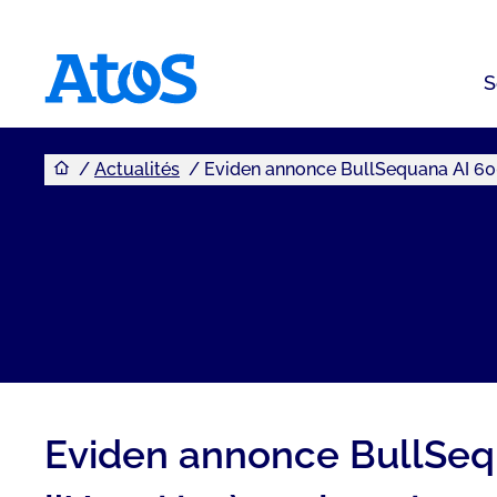
S
Vous êtes ici
Page d'accueil Atos
Actualités
Eviden annonce BullSequana AI 600,
Eviden annonce BullSequ