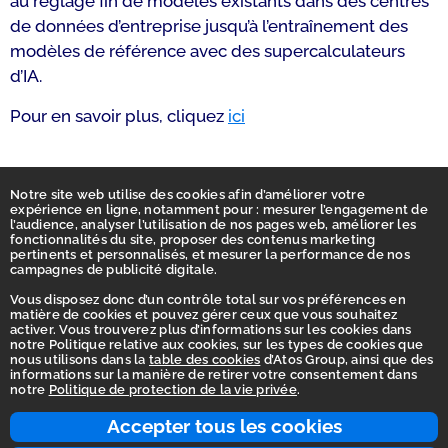
au réglage fin de modèles existants dans des centres
de données d’entreprise jusqu’à l’entraînement des
modèles de référence avec des supercalculateurs
d’IA.
Pour en savoir plus, cliquez
ici
Notre site web utilise des cookies afin d’améliorer votre
expérience en ligne, notamment pour : mesurer l’engagement de
l’audience, analyser l’utilisation de nos pages web, améliorer les
fonctionnalités du site, proposer des contenus marketing
pertinents et personnalisés, et mesurer la performance de nos
campagnes de publicité digitale.
Vous disposez donc d’un contrôle total sur vos préférences en
matière de cookies et pouvez gérer ceux que vous souhaitez
activer. Vous trouverez plus d’informations sur les cookies dans
Accueil
notre Politique relative aux cookies, sur les types de cookies que
nous utilisons dans la
table des cookies
d’Atos Group, ainsi que des
Déclaration d’accessibilité
informations sur la manière de retirer votre consentement dans
notre
Politique de protection de la vie privée
.
Vie privée
Ligne d'intégrité
Accepter tous les cookies
Conditions d’utilisation