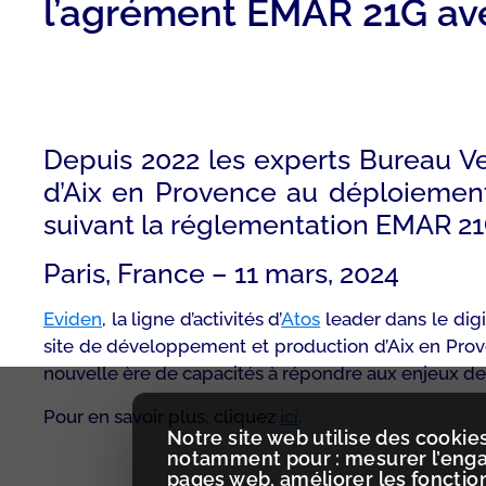
l’agrément EMAR 21G av
Depuis 2022 les experts Bureau V
d’Aix en Provence au déploiement
suivant la réglementation EMAR 2
Paris, France – 11 mars, 2024
Eviden
, la ligne d’activités d’
Atos
leader dans le digi
site de développement et production d’Aix en Prov
nouvelle ère de capacités à répondre aux enjeux de 
Pour en savoir plus, cliquez
ici
.
Notre site web utilise des cookies
notamment pour : mesurer l’engag
pages web, améliorer les fonctio