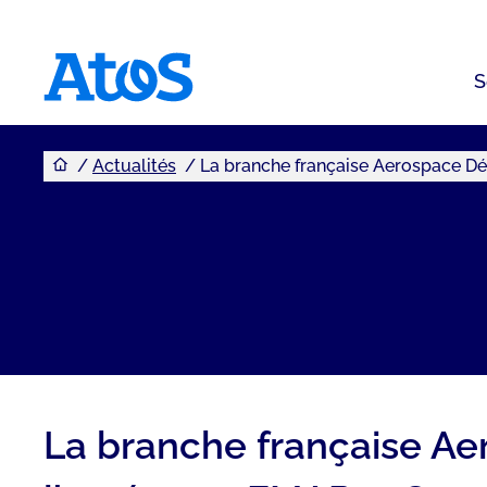
S
Vous êtes ici
Page d'accueil Atos
Actualités
La branche française Aerospace Dé
La branche française Ae