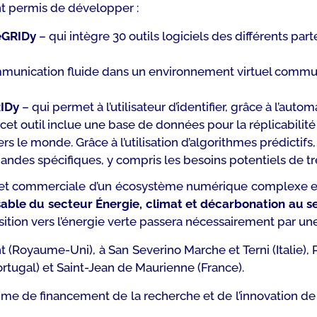
nt permis de développer :
teGRIDy
– qui intègre 30 outils logiciels des différents par
ommunication fluide dans un environnement virtuel commu
RIDy
– qui permet à l’utilisateur d’identifier, grâce à l’a
, cet outil inclue une base de données pour la réplicabilité
rs le monde. Grâce à l’utilisation d’algorithmes prédictifs
des spécifiques, y compris les besoins potentiels de tré
e et commerciale d’un écosystème numérique complexe et
nsable du secteur Énergie, climat et décarbonation au 
sition vers l’énergie verte passera nécessairement par une
ht (Royaume-Uni), à San Severino Marche et Terni (Italie),
rtugal) et Saint-Jean de Maurienne (France).
ramme de financement de la recherche et de l’innovation d