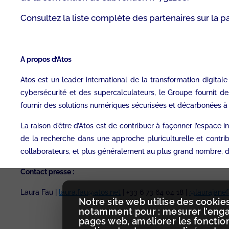
Consultez la liste complète des partenaires sur la p
A propos d’Atos
Atos est un leader international de la transformation digital
cybersécurité et des supercalculateurs, le Groupe fournit de
fournir des solutions numériques sécurisées et décarbonées à s
La raison d’être d’Atos est de contribuer à façonner l’espace
de la recherche dans une approche pluriculturelle et contri
collaborateurs, et plus généralement au plus grand nombre, de
Contact presse :
Laura Fau |
laura.fau@atos.net
| +33 6 73 64 04 18 |
@laurajane
Notre site web utilise des cookies
notamment pour : mesurer l’engag
pages web, améliorer les fonctio