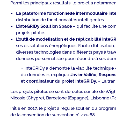
Parmi les principaux résultats, le projet a notamme
La plateforme fonctionnelle intermodulaire in
distribution de fonctionnalités intelligentes.
L’inteGRIDy Solution Space
– qui facilite une c
projets pilotes.
L’outil de modélisation et de réplicabilité inteG
ses es solutions énergétiques. Facile d’utilisation
diverses technologies dans différents pays à trave
données personnalisée pour répondre à ses deman
« InteGRIDy a démontré la viabilité techniqu
de données
», explique
Javier Valiño, Respo
et coordinateur du projet inteGRIDy
. «
La tran
Les projets pilotes se sont déroulés sur l’île de Wig
Nicosie (Chypre), Barcelone (Espagne), Lisbonne (Po
Initié en 2017, le projet a reçu le soutien du prog
de la convention de subvention n° 731268.