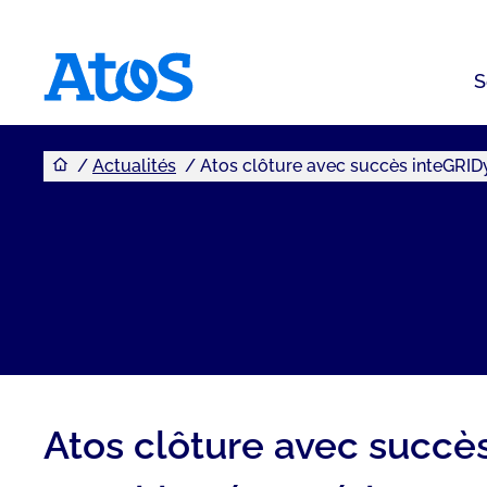
S
Vous êtes ici
Page d'accueil Atos
Actualités
Atos clôture avec succès inteGRIDy
Atos clôture avec succès