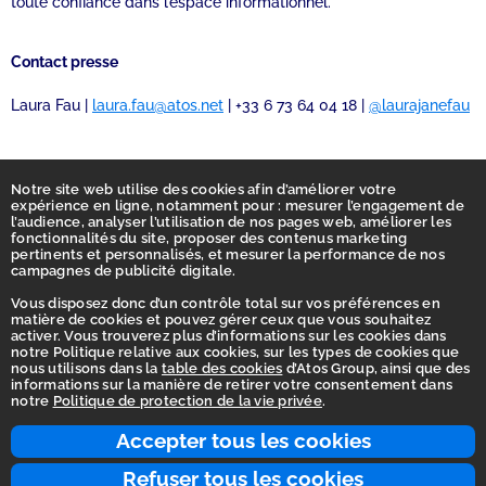
toute confiance dans l’espace informationnel.
Contact presse
Laura Fau |
laura.fau@atos.net
| +33 6 73 64 04 18 |
@laurajanefau
Notre site web utilise des cookies afin d’améliorer votre
expérience en ligne, notamment pour : mesurer l’engagement de
l’audience, analyser l’utilisation de nos pages web, améliorer les
fonctionnalités du site, proposer des contenus marketing
pertinents et personnalisés, et mesurer la performance de nos
campagnes de publicité digitale.
Vous disposez donc d’un contrôle total sur vos préférences en
matière de cookies et pouvez gérer ceux que vous souhaitez
activer. Vous trouverez plus d’informations sur les cookies dans
Accueil
notre Politique relative aux cookies, sur les types de cookies que
nous utilisons dans la
table des cookies
d’Atos Group, ainsi que des
Déclaration d’accessibilité
informations sur la manière de retirer votre consentement dans
notre
Politique de protection de la vie privée
.
Vie privée
Ligne d'intégrité
Accepter tous les cookies
Conditions d’utilisation
Refuser tous les cookies