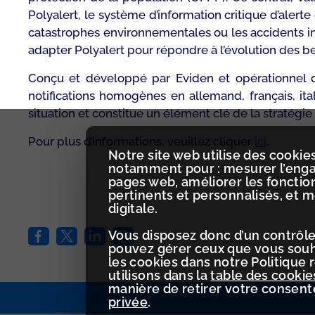
Polyalert, le système d’information critique d’aler
catastrophes environnementales ou les accidents in
adapter Polyalert pour répondre à l’évolution des be
Conçu et développé par Eviden et opérationnel de
notifications homogènes en allemand, français, ita
situation et constitue un élément clé de la stratégie 
Pour plus d’informations, veuillez cliquer
ici
.
Notre site web utilise des cookies
notamment pour : mesurer l’engag
pages web, améliorer les fonctio
pertinents et personnalisés, et 
digitale.
Vous disposez donc d’un contrôle
pouvez gérer ceux que vous souha
les cookies dans notre Politique 
utilisons dans la
table des cookie
manière de retirer votre consen
privée
.