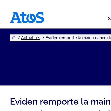
S
Vous êtes ici
Page d'accueil Atos
Actualités
Eviden remporte la maintenance du 
Eviden remporte la maint