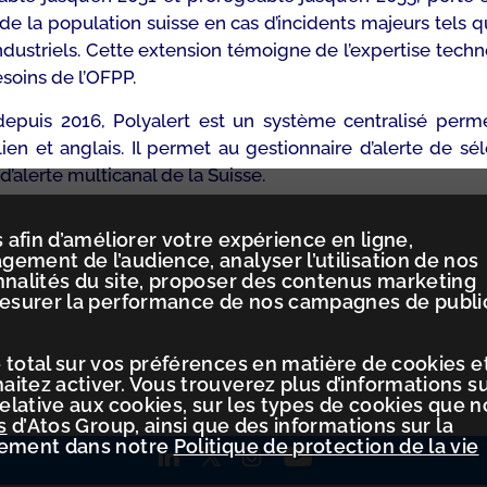
te de la population suisse en cas d’incidents majeurs t
dustriels. Cette extension témoigne de l’expertise tec
soins de l’OFPP.
puis 2016, Polyalert est un système centralisé permett
lien et anglais. Il permet au gestionnaire d’alerte de s
d’alerte multicanal de la Suisse.
 afin d’améliorer votre expérience en ligne,
ement de l’audience, analyser l’utilisation de nos
nnalités du site, proposer des contenus marketing
mesurer la performance de nos campagnes de publi
 total sur vos préférences en matière de cookies e
itez activer. Vous trouverez plus d’informations s
relative aux cookies, sur les types de cookies que 
s
d’Atos Group, ainsi que des informations sur la
tement dans notre
Politique de protection de la vie