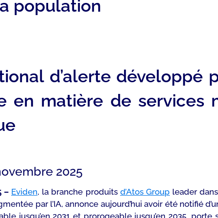
la population
tional d’alerte développé p
rise en matière de service
ue
9 novembre 2025
5 –
Eviden
, la branche produits
d’Atos Group
leader dans 
mentée par l’IA, annonce aujourd’hui avoir été notifié d’u
lable jusqu’en 2031 et prorogeable jusqu’en 2035, porte 