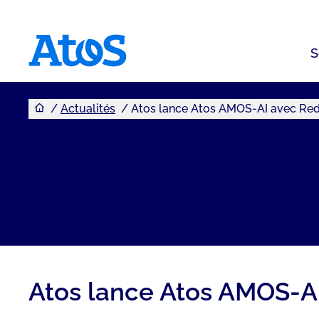
S
Vous êtes ici
Page d'accueil Atos
Actualités
Atos lance Atos AMOS-AI avec Red
Atos lance Atos AMOS-AI