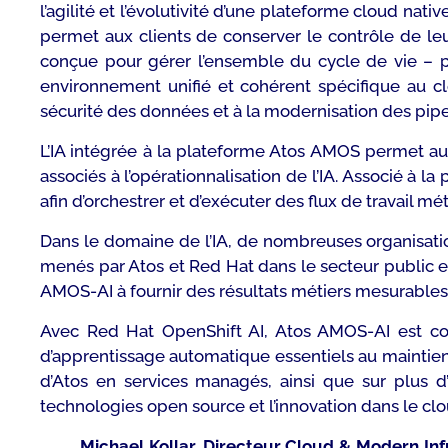
l’agilité et l’évolutivité d’une plateforme
cloud nativ
permet aux clients de conserver le contrôle de le
conçue pour gérer l’ensemble du cycle de vie – p
environnement unifié et cohérent spécifique au
sécurité des données et à la modernisation des
pipe
L’IA intégrée à la plateforme Atos AMOS permet aux c
associés à l’opérationnalisation de l’IA. Associé à 
afin d’orchestrer et d’exécuter des flux de travail m
Dans le domaine de l’IA, de nombreuses organisatio
menés par Atos et Red Hat dans le secteur public e
AMOS-AI à fournir des résultats métiers mesurables,
Avec Red Hat OpenShift AI, Atos AMOS-AI est co
d’apprentissage automatique essentiels au maintien 
d’Atos en services managés, ainsi que sur plu
technologies open source et l’innovation dans le clo
Michael Kollar, Directeur Cloud & Modern In