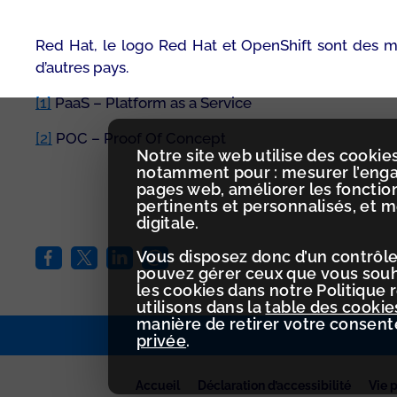
Red Hat, le logo Red Hat et OpenShift sont des m
d’autres pays.
[1]
PaaS – Platform as a Service
[2]
POC – Proof Of Concept
Notre site web utilise des cookies
notamment pour : mesurer l’engag
pages web, améliorer les fonctio
pertinents et personnalisés, et 
digitale.
Vous disposez donc d’un contrôle
pouvez gérer ceux que vous souha
les cookies dans notre Politique 
utilisons dans la
table des cookie
manière de retirer votre consen
privée
.
Accueil
Déclaration d’accessibilité
Vie 