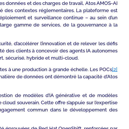
on des données et des charges de travail, Atos AMOS-AI
ré des contextes réglementaires. La plateforme est
ploiement et surveillance continue – au sein d’un
large gamme de services, de la gouvernance à la
ité, d’accélérer l’innovation et de relever les défis
acité des clients à concevoir des agents IA autonomes
rt, sécurisé, hybride et multi-cloud.
lotes à une production à grande échelle. Les POCs
[2]
 matière de données ont démontré la capacité d’Atos
estion de modèles d’IA générative et de modèles
loud souverain. Cette offre s’appuie sur l’expertise
un engagement commun dans le développement des
tivité éprouvées de Red Hat OpenShift, renforcées par