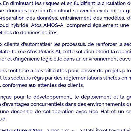
e
. En diminuant les risques et en fluidifiant la circulati
urs données au sein d’un cloud souverain évoluant au g
réparation des données, entraînement des modèles, dé
 cloud hybride. Atos AMOS-AI comprend également une 
lines
de données hérités.
lients d’automatiser les processus, de renforcer la sécur
la plate-forme Atos Polaris AI, cette solution étend la cap
étier et d’ingénierie logicielle dans un environnement ouve
ns font face à des difficultés pour passer de projets pi
t les secteurs régis par des réglementations strictes en
 conformes aux attentes des clients.
nçue pour le développement, le déploiement et la g
d’avantages concurrentiels dans des environnements de c
s d’une décennie de collaboration avec Red Hat et 
ud.
frastructure d’Atos,
a déclaré:
« La stabilité et l’évolu