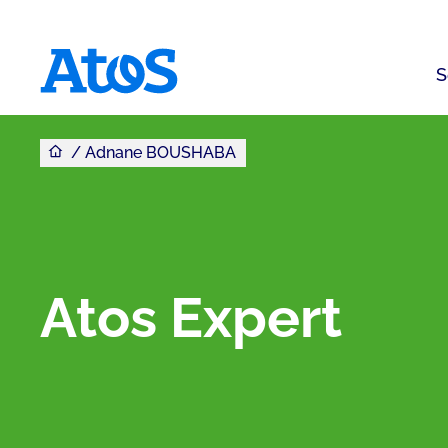
S
Vous êtes ici
Page d'accueil Atos
Adnane BOUSHABA
Atos Expert